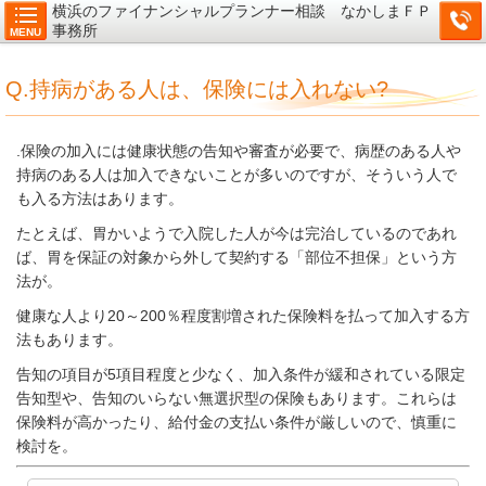
横浜のファイナンシャルプランナー相談 なかしまＦＰ
事務所
MENU
Q.持病がある人は、保険には入れない?
.保険の加入には健康状態の告知や審査が必要で、病歴のある人や
持病のある人は
加入できないことが多いのですが、そういう人で
も入る方法はあります。
たとえば、胃かいようで入院した人が今は完治しているのであれ
ば、胃を保証の対象
から外して契約する「部位不担保」という方
法が。
健康な人より20～200％程度割増
された保険料を払って加入する方
法もあります。
告知の項目が5項目程度と少なく、加入条件が緩和されている限定
告知型や、告知の
いらない無選択型の保険もあります。これらは
保険料が高かったり、給付金の支払い
条件が厳しいので、慎重に
検討を。