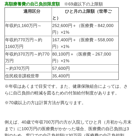
高額療養費の自己負担限度額
※69歳以下の上限額
適用区分
ひと月の上限額（世帯ご
と）
年収約1,160万円～
252,600円＋（医療費－842,000
円）×1%
年収約770万円～約
167,400円＋（医療費－558,000
1160万円
円）×1%
年収約370万円～約770
80,100円＋（医療費－267,000
万円
円）×1%
～約370万円
57,600円
住民税非課税世帯
35,400円
※年収はあくまで目安です。また、健康保険組合によっては、さ
らに自己負担の軽減を図るための付加給付制度があります。
※70歳以上の方は計算方法が異なります。
例えば、40歳で年収700万円の方が入院してひと月（月初から月末
まで）に100万円の医療費がかかった場合、
医療費の自己負担は3
割のため、窓口での自己負担額は30万円（医療費の自己負担割