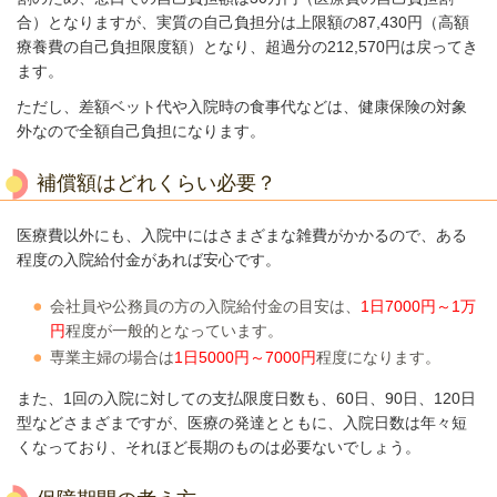
合）となりますが、
実質の自己負担分は上限額の87,430円
（高額
療養費の自己負担限度額）となり、超過分の212,570円は戻ってき
ます。
ただし、差額ベット代や入院時の食事代などは、健康保険の対象
外なので全額自己負
担になります。
補償額はどれくらい必要？
医療費以外にも、入院中にはさまざまな雑費がかかるので、ある
程度の入院給付金があれば安心です。
会社員や公務員の方の入院給付金の目安は、
1日7000円～1万
円
程度が一般的となっています。
専業主婦の場合は
1日5000円～7000円
程度になります。
また、1回の入院に対しての支払限度日数も、60日、90日、120日
型などさまざまですが、医療の発達とともに、入院日数は年々短
くなっており、それほど長期のものは必要ないでしょう。