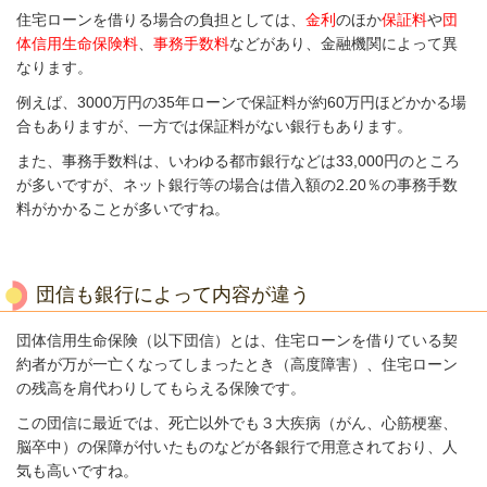
住宅ローンを借りる場合の
負担としては、
金利
のほか
保証料
や
団
体信用生命保険料
、
事務手数料
などがあり、金融機
関によって異
なります。
例えば、3000万円の35年ローンで保証料が約60万円ほどかかる場
合もありますが、一方
では保証料がない銀行もあります。
また、
事務手数料は、いわゆる都市銀行などは33,000円のところ
が多いですが、ネット銀行等の場合は借入額の2.20％の事務手数
料がかかることが多いですね。
団信も銀行によって内容が違う
団体信用生命保険（以下団信）とは、住宅ローンを借りている契
約者が万が一亡くなってしまったとき（高度障害）、住宅ローン
の残高を肩代わりしてもらえる保険です。
この団信に最近では、死亡以外でも３大疾病（がん、心筋梗塞、
脳卒中）の保障が付いたものなどが各銀行で用意されており、人
気も高いですね。